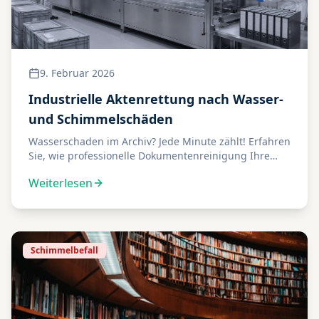
9. Februar 2026
Industrielle Aktenrettung nach Wasser-
und Schimmelschäden
Wasserschaden im Archiv? Jede Minute zählt! Erfahren
Sie, wie professionelle Dokumentenreinigung Ihre
Akten rettet und welche Sofortmaßnahmen wichtig
Weiterlesen
sind.
Schimmelbefall