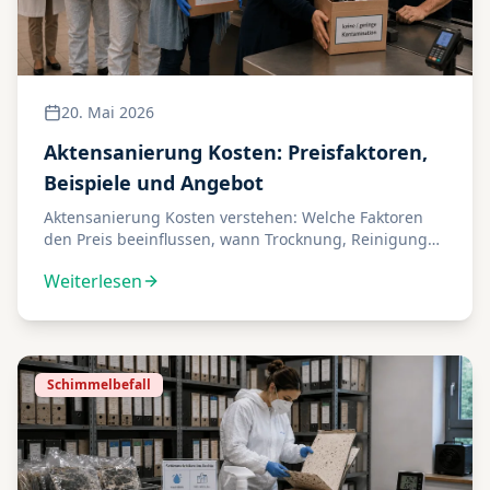
20. Mai 2026
Aktensanierung Kosten: Preisfaktoren,
Beispiele und Angebot
Aktensanierung Kosten verstehen: Welche Faktoren
den Preis beeinflussen, wann Trocknung, Reinigung
oder Dekontamination nötig ist und wie Sie ein
Weiterlesen
Angebot vorbereiten.
Schimmelbefall