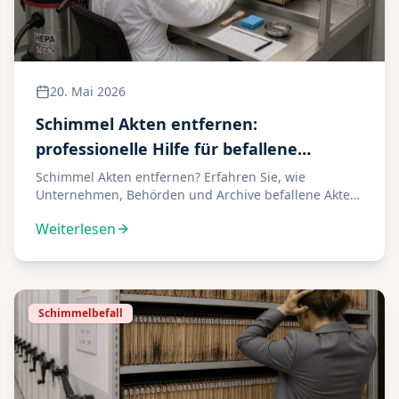
20. Mai 2026
Schimmel Akten entfernen:
professionelle Hilfe für befallene
Unterlagen
Schimmel Akten entfernen? Erfahren Sie, wie
Unternehmen, Behörden und Archive befallene Akten
sicher bewerten, reinigen und retten lassen.
Weiterlesen
Schimmelbefall