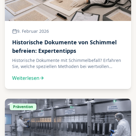
9. Februar 2026
Historische Dokumente von Schimmel
befreien: Expertentipps
Historische Dokumente mit Schimmelbefall? Erfahren
Sie, welche speziellen Methoden bei wertvollen
Archivalien angewendet werden und was Sie
Weiterlesen
beachten müssen.
Prävention