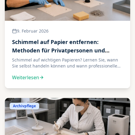
9. Februar 2026
Schimmel auf Papier entfernen:
Methoden für Privatpersonen und
Unternehmen
Schimmel auf wichtigen Papieren? Lernen Sie, wann
Sie selbst handeln können und wann professionelle
Hilfe notwendig ist. Plus: DIY-Tipps für kleine Befälle.
Weiterlesen
Archivpflege