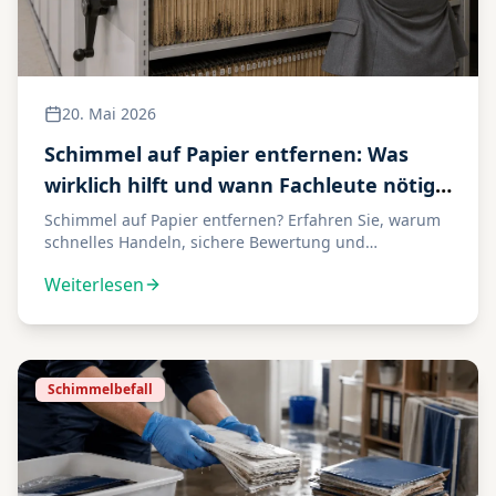
20. Mai 2026
Schimmel auf Papier entfernen: Was
wirklich hilft und wann Fachleute nötig
sind
Schimmel auf Papier entfernen? Erfahren Sie, warum
schnelles Handeln, sichere Bewertung und
professionelle Papier- und Dokumentenreinigung
Weiterlesen
entscheidend sind.
Schimmelbefall