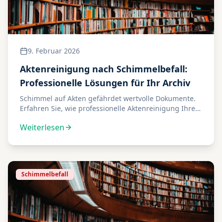
9. Februar 2026
Aktenreinigung nach Schimmelbefall:
Professionelle Lösungen für Ihr Archiv
Schimmel auf Akten gefährdet wertvolle Dokumente.
Erfahren Sie, wie professionelle Aktenreinigung Ihre
Unterlagen rettet und welche Methoden wirklich
Weiterlesen
helfen.
Schimmelbefall