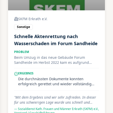
SKFM Erkrath e.V.
Sonstige
Schnelle Aktenrettung nach
Wasserschaden im Forum Sandheide
PROBLEM
Beim Umzug in das neue Gebäude Forum
Sandheide im Herbst 2022 kam es aufgrund
eines baubedingten Installationsfehlers zu einem
erheblichen Wasserschaden. Eingelagerte Akten
ERGEBNIS
wurden vollständig durchnässt. Für den SKFM als
Die durchnässten Dokumente konnten
soziale Einrichtung mit Beratungs- und
erfolgreich gerettet und wieder vollständig
Unterstützungsangeboten war eine schnelle
nutzbar gemacht werden. Der SKFM konnte
Sicherung der sensiblen Unterlagen essenziell,
seine Arbeit ohne langfristige Unterbrechung
"
Mit dem Ergebnis sind wir sehr zufrieden. In dieser
um Arbeitsfähigkeit und Datenschutz zu
fortsetzen. Besonders in der schwierigen
für uns schwierigen Lage wurde uns schnell und
gewährleisten.
Umzugsphase wurde die schnelle und
unkompliziert geholfen. Wir können diesen Service
—
Sozialdienst Kath. Frauen und Männer Erkrath (SKFM) e.V.
unkomplizierte Unterstützung als große
,
und die Leistung sehr empfehlen.
"
Vorstand / Geschäftsführung