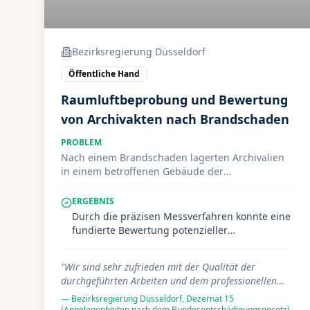
Bezirksregierung Düsseldorf
Öffentliche Hand
Raumluftbeprobung und Bewertung
von Archivakten nach Brandschaden
PROBLEM
Nach einem Brandschaden lagerten Archivalien
in einem betroffenen Gebäude der
Bezirksregierung Düsseldorf. Es bestand
Unsicherheit darüber, ob durch mögliche
ERGEBNIS
Schadstoffbelastungen während der Nutzung
Durch die präzisen Messverfahren konnte eine
der Akten gesundheitliche Risiken für
fundierte Bewertung potenzieller
Mitarbeitende im Archiv entstehen könnten. Vor
Gesundheitsrisiken erfolgen. Die gewählte
einer weiteren Verwendung der Bestände war
Methodik erwies sich als zielführend und trug
"
Wir sind sehr zufrieden mit der Qualität der
eine fundierte fachliche Bewertung zwingend
maßgeblich zur Vermeidung erheblicher
durchgeführten Arbeiten und dem professionellen
erforderlich.
Folgekosten bei. Die Bezirksregierung zeigte
Ansatz. Die gewählte Mess- und Bewertungsmethode
—
Bezirksregierung Düsseldorf
sich mit der professionellen und
, Dezernat 15
erwies sich als äußerst zielführend und hat
(Angelegenheiten nach dem Bundesentschädigungsgesetz)