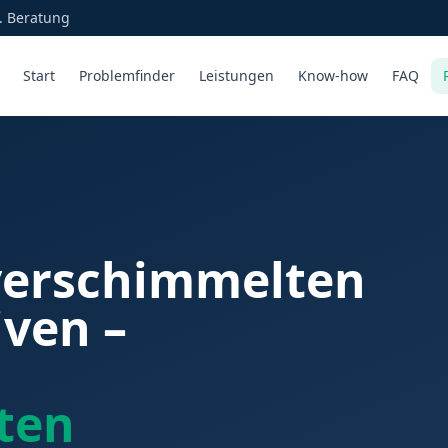
l. Beratung
Start
Problemfinder
Leistungen
Know-how
FAQ
verschimmelten
ven –
ten