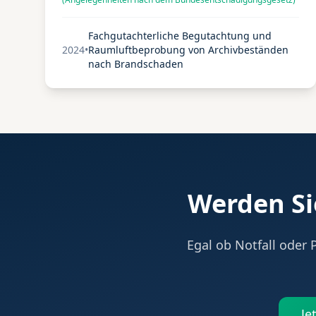
termingerechten Durchführung sehr zufrieden
entscheidend dazu beigetragen, erhebliche
und empfiehlt SMART-KLIMA ausdrücklich für
Folgekosten einzusparen.
"
vergleichbare Projekte.
Fachgutachterliche Begutachtung und
2024
•
Raumluftbeprobung von Archivbeständen
nach Brandschaden
Werden Si
Egal ob Notfall oder 
Je