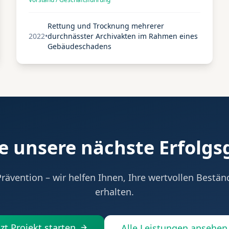
Entlastung wahrgenommen.
Rettung und Trocknung mehrerer
2022
•
durchnässter Archivakten im Rahmen eines
Gebäudeschadens
e unsere nächste Erfolgs
Prävention – wir helfen Ihnen, Ihre wertvollen Bestä
erhalten.
tzt Projekt starten
Alle Leistungen ansehen